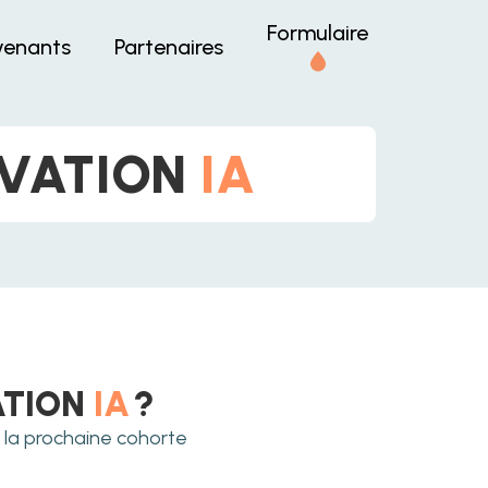
Formulaire
venants
Partenaires
IVATION
IA
ATION
IA
?
 la prochaine cohorte